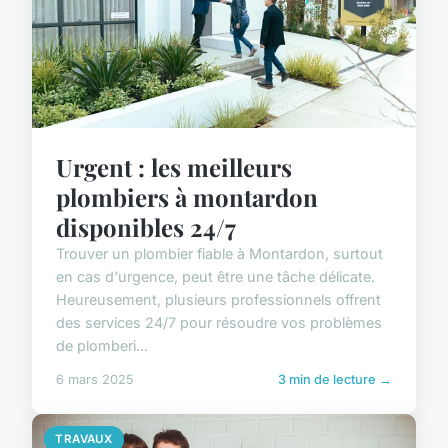
Urgent : les meilleurs
plombiers à montardon
disponibles 24/7
Trouver un plombier fiable à Montardon, surtout
en cas d'urgence, peut être une tâche délicate.
Heureusement, plusieurs professionnels offrent
des services 24/7 pour résoudre vos problèmes
de plomberi...
6 mars 2025
3 min de lecture →
TRAVAUX