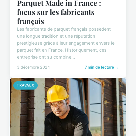
Parquet Made in France :
focus sur les fabricants
français
Les fabricants de parquet français possèdent
une longue tradition et une réputation
prestigieuse grâce à leur engagement envers le
parquet fait en France. Historiquement, ces
entreprise ont su combine...
3 décembre 2024
7 min de lecture →
TRAVAUX