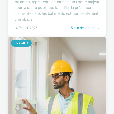
isolantes, représente désormais un risque majeur
pour la santé publique. Identifier la présence
d'amiante dans les bâtiments est non seulement
une obliga...
14 février 2025
5 min de lecture →
TRAVAUX