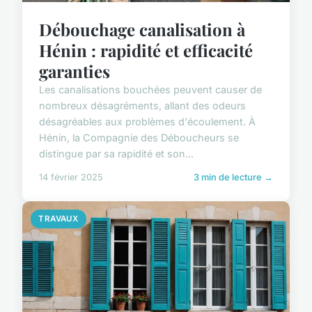
Débouchage canalisation à
Hénin : rapidité et efficacité
garanties
Les canalisations bouchées peuvent causer de
nombreux désagréments, allant des odeurs
désagréables aux problèmes d'écoulement. À
Hénin, la Compagnie des Déboucheurs se
distingue par sa rapidité et son...
14 février 2025
3 min de lecture →
TRAVAUX