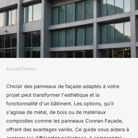
Accueil
›
Travaux
TRAVAUX
Panneaux de façade : choisir le
Choisir des panneaux de façade adaptés à votre
projet peut transformer l'esthétique et la
meilleur pour votre projet
fonctionnalité d'un bâtiment. Les options, qu'il
s'agisse de métal, de bois ou de matériaux
Timéo
•
29 janvier 2025
•
4 min de lecture
composites comme les panneaux Connan Façade,
offrent des avantages variés. Ce guide vous aidera à