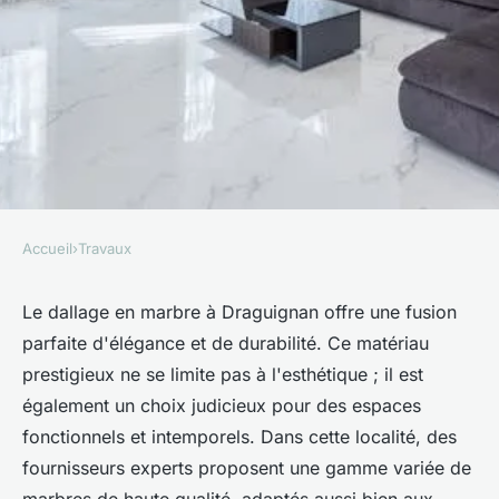
Accueil
›
Travaux
TRAVAUX
Le dallage en marbre à
Le dallage en marbre à Draguignan offre une fusion
parfaite d'élégance et de durabilité. Ce matériau
Draguignan : élégance et
prestigieux ne se limite pas à l'esthétique ; il est
durabilité
également un choix judicieux pour des espaces
fonctionnels et intemporels. Dans cette localité, des
Timéo
•
5 février 2025
•
4 min de lecture
fournisseurs experts proposent une gamme variée de