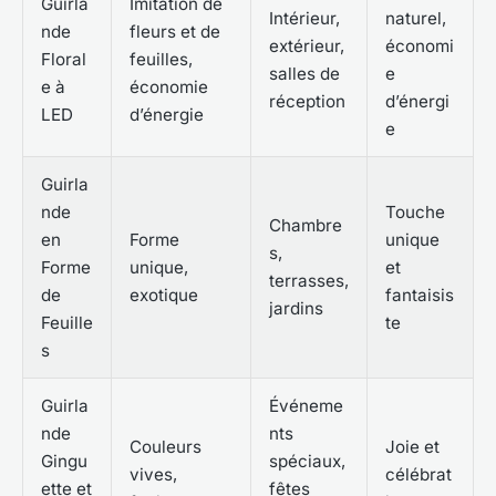
Guirla
Imitation de
Intérieur,
naturel,
nde
fleurs et de
extérieur,
économi
Floral
feuilles,
salles de
e
e à
économie
réception
d’énergi
LED
d’énergie
e
Guirla
nde
Touche
Chambre
en
Forme
unique
s,
Forme
unique,
et
terrasses,
de
exotique
fantaisis
jardins
Feuille
te
s
Guirla
Événeme
nde
nts
Couleurs
Joie et
Gingu
spéciaux,
vives,
célébrat
ette et
fêtes