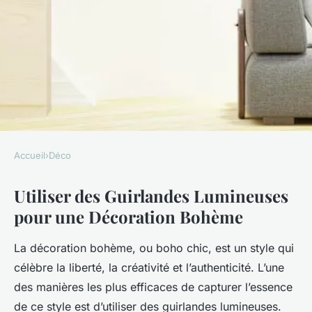
Accueil
›
Déco
DÉCO
Utiliser des Guirlandes Lumineuses
Utiliser des guirlandes
pour une Décoration Bohème
lumineuses pour une
décoration bohème
La décoration bohème, ou
boho chic
, est un style qui
célèbre la liberté, la créativité et l’authenticité. L’une
Timéo
•
3 décembre 2024
•
5 min de lecture
des manières les plus efficaces de capturer l’essence
de ce style est d’utiliser des guirlandes lumineuses.