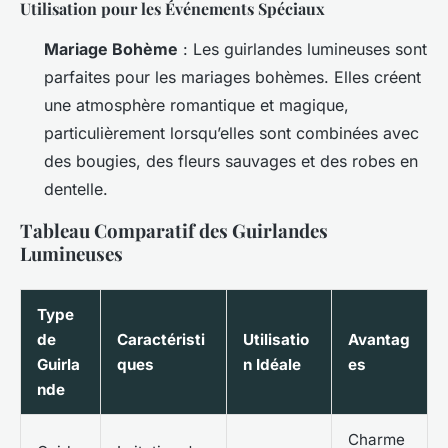
Utilisation pour les Événements Spéciaux
Mariage Bohème
: Les guirlandes lumineuses sont
parfaites pour les mariages bohèmes. Elles créent
une atmosphère romantique et magique,
particulièrement lorsqu’elles sont combinées avec
des bougies, des fleurs sauvages et des robes en
dentelle.
Tableau Comparatif des Guirlandes
Lumineuses
Type
de
Caractéristi
Utilisatio
Avantag
Guirla
ques
n Idéale
es
nde
Charme