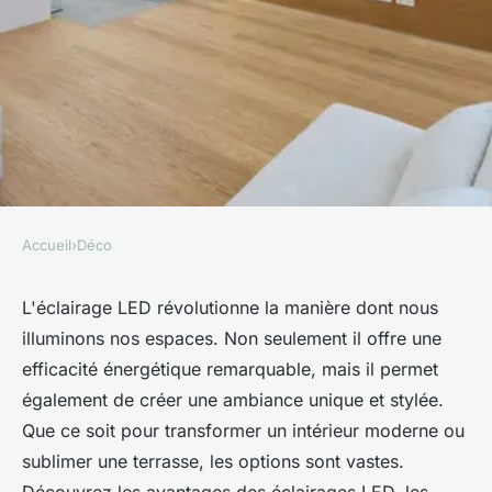
Accueil
›
Déco
DÉCO
Eclairage LED : transformez
L'éclairage LED révolutionne la manière dont nous
illuminons nos espaces. Non seulement il offre une
votre espace avec style et
efficacité énergétique remarquable, mais il permet
efficacité
également de créer une ambiance unique et stylée.
Que ce soit pour transformer un intérieur moderne ou
Timéo
•
3 février 2025
•
4 min de lecture
sublimer une terrasse, les options sont vastes.