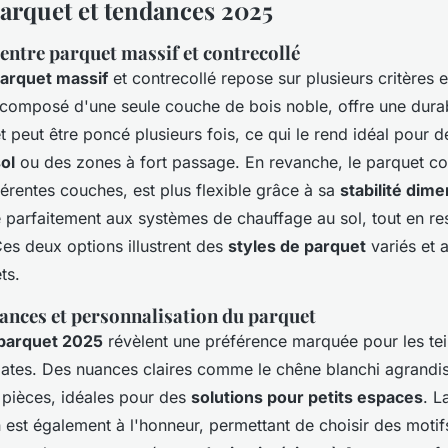
arquet et tendances 2025
ntre parquet massif et contrecollé
arquet massif
et contrecollé repose sur plusieurs critères e
 composé d'une seule couche de bois noble, offre une durab
t peut être poncé plusieurs fois, ce qui le rend idéal pour d
ol
ou des zones à fort passage. En revanche, le parquet co
férentes couches, est plus flexible grâce à sa
stabilité dim
e parfaitement aux systèmes de chauffage au sol, tout en re
Ces deux options illustrent des
styles de parquet
variés et 
ts.
ances et personnalisation du parquet
parquet 2025
révèlent une préférence marquée pour les tein
s mates. Des nuances claires comme le chêne blanchi agrandi
s pièces, idéales pour des
solutions pour petits espaces
. L
n est également à l'honneur, permettant de choisir des moti