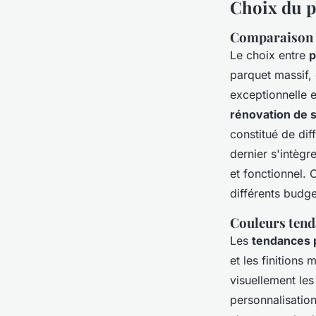
Choix du p
Comparaison e
Le choix entre
p
parquet massif,
exceptionnelle e
rénovation de s
constitué de dif
dernier s'intègr
et fonctionnel. 
différents budge
Couleurs tend
Les
tendances 
et les finition
visuellement le
personnalisatio