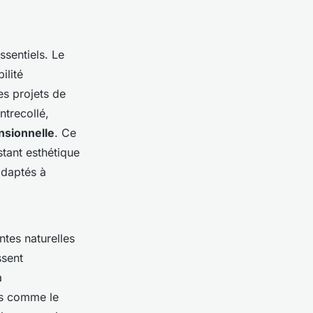
ssentiels. Le
ilité
es projets de
ntrecollé,
ensionnelle
. Ce
stant esthétique
adaptés à
tes naturelles
ssent
a
fs comme le