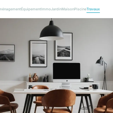
ménagement
Équipement
Immo
Jardin
Maison
Piscine
Travaux