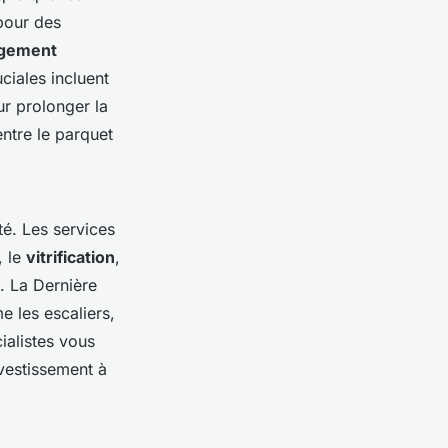
pour des
gement
ciales incluent
ur prolonger la
entre le parquet
té. Les services
, le
vitrification
,
l. La Dernière
 les escaliers,
ialistes vous
nvestissement à