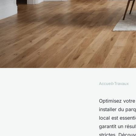
Accueil
›
Travaux
TRAVAUX
Optimisez votre esp
Optimisez votre 
installer du par
parqueteur à Annec
local est essenti
garantit un résu
strictes. Décou