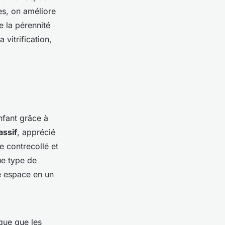
es, on améliore
e la pérennité
 vitrification,
nfant grâce à
assif
, apprécié
e contrecollé et
ue type de
e espace en un
que que les