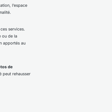
cation, l’espace
alité.
 ces services.
 ou de la
oin apportés au
tos de
é peut rehausser