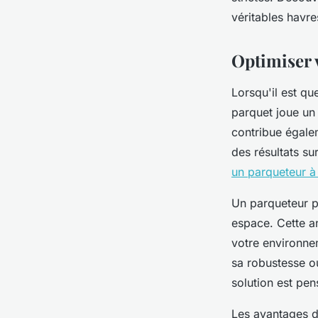
Timéo
•
9 mars 2025
•
5 min de lecture
véritables havre
Optimiser 
Lorsqu'il est qu
parquet joue un 
contribue égalem
des résultats s
un parqueteur 
Un parqueteur p
espace. Cette a
votre environne
sa robustesse o
solution est pen
Les avantages d'