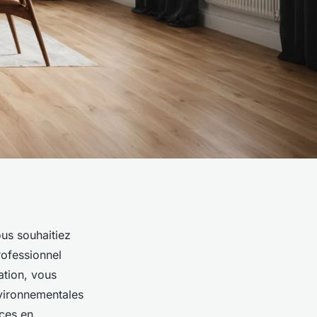
ous souhaitiez
rofessionnel
lation, vous
nvironnementales
ces en