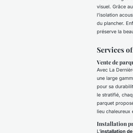
visuel. Grâce a
l’isolation acou
du plancher. Enf
préserve la beaut
Services of
Vente de parqu
Avec La Derniè
une large gamm
pour sa durabili
le stratifié, ch
parquet propo
lieu chaleureux 
Installation p
L’
installation d