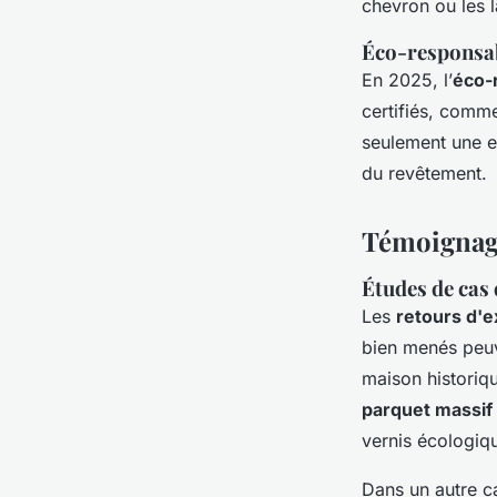
chevron ou les 
Éco-responsab
En 2025, l’
éco-
certifiés, comme
seulement une em
du revêtement.
Témoignage
Études de cas 
Les
retours d'
bien menés peuv
maison historiq
parquet massif
vernis écologiqu
Dans un autre c