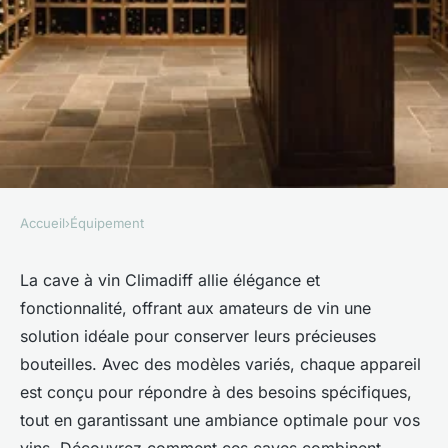
Accueil
›
Équipement
ÉQUIPEMENT
La cave à vin climadiff : alliez
La cave à vin Climadiff allie élégance et
fonctionnalité, offrant aux amateurs de vin une
style et conservation optimale
solution idéale pour conserver leurs précieuses
bouteilles. Avec des modèles variés, chaque appareil
Timéo
•
8 février 2025
•
4 min de lecture
est conçu pour répondre à des besoins spécifiques,
tout en garantissant une ambiance optimale pour vos