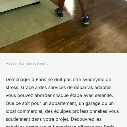
Accueil
›
Déménagement
DÉMÉNAGEMENT
Déménagez sans stress :
Déménager à Paris ne doit pas être synonyme de
stress. Grâce à des services de débarras adaptés,
débarras à Paris simplifié
vous pouvez aborder chaque étape avec sérénité.
Que ce soit pour un appartement, un garage ou un
Timéo
•
21 février 2025
•
4 min de lecture
local commercial, des équipes professionnelles vous
soutiennent dans votre projet. Découvrez les